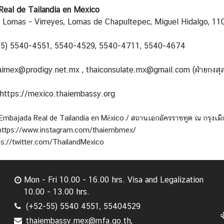
eal de Tailandia en Mexico
, Lomas - Virreyes, Lomas de Chapultepec, Miguel Hidalgo, 1
-55) 5540-4551, 5540-4529, 5540-4711, 5540-4674
aimex@prodigy.net.mx
,
thaiconsulate.mx@gmail.com
(ฝ่ายกงสุ
https://
mexico.thaiembassy.org
Embajada Real de Tailandia en México / สถานเอกอัครราชทูต ณ กรุงเม็
https://www.instagram.com/thaiembmex/
ps://twitter.com/ThailandMexico
Mon - Fri 10.00 - 16.00 hrs. Visa and Legalization
10.00 - 13.00 hrs.
(+52-55) 5540 4551, 55404529
จ
thaiembassy.mex@mfa.go.th,