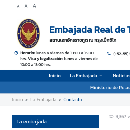
A
A
A
I
Embajada Real de T
n
i
สถานเอกอัครราชทูต ณ กรุงเม็กซิโก
c
i
Horario:
lunes a viernes de 10:00 a 16:00
(+52-55) 
o
hrs.
Visa y legalización:
lunes a viernes de
10:00 a 13:00 hrs.
L
a
Inicio
La Embajada
Noticia
E
m
Ministerio de Rela
b
Inicio
La Embajada
Contacto
a
j
a
9,367
v
La embajada
d
a