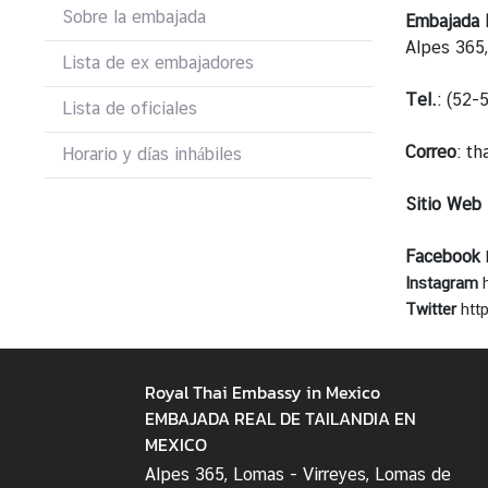
Sobre la embajada
Embajada R
Alpes 365
Lista de ex embajadores
N
o
Tel.
: (52
Lista de oficiales
t
i
Correo
:
th
Horario y días inhábiles
c
i
Sitio Web
a
s
Facebook
y
Instagram
A
Twitter
htt
n
u
n
Royal Thai Embassy in Mexico
c
EMBAJADA REAL DE TAILANDIA EN
i
MEXICO
o
Alpes 365, Lomas - Virreyes, Lomas de
s